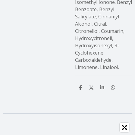
Isomethyl Ionone. Benzyl
Benzoate, Benzyl
Salicylate, Cinnamyl
Alcohol, Citral,
Citronellol, Coumarin,
Hydroxycitronell,
Hydroxyisohexyl, 3-
Cyclohexene
Carboxaldehyde,
Limonene, Linalool.
T
T
T
T
e
e
e
e
i
i
i
i
l
l
l
l
e
e
e
e
n
n
n
n