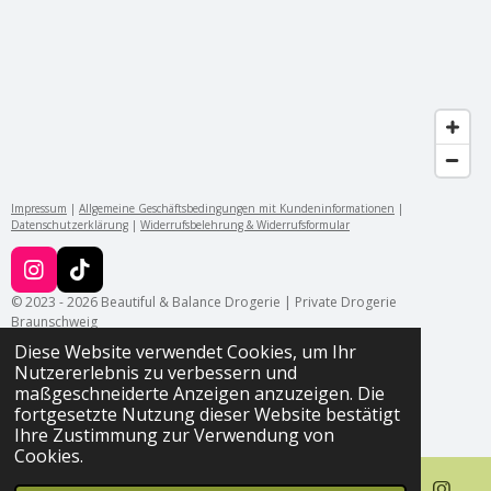
Impressum
|
Allgemeine Geschäftsbedingungen mit Kundeninformationen
|
Datenschutzerklärung
|
Widerrufsbelehrung & Widerrufsformular
I
T
n
i
© 2023 - 2026 Beautiful & Balance Drogerie | Private Drogerie
s
k
Braunschweig
t
T
Diese Website verwendet Cookies, um Ihr
a
o
Nutzererlebnis zu verbessern und
g
k
maßgeschneiderte Anzeigen anzuzeigen. Die
r
fortgesetzte Nutzung dieser Website bestätigt
a
Ihre Zustimmung zur Verwendung von
m
Cookies.