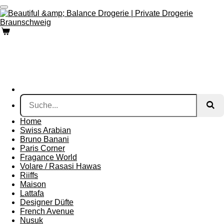
Zum
Hauptinhalt
springen
Home
Swiss Arabian
Bruno Banani
Paris Corner
Fragance World
Volare / Rasasi Hawas
Riiffs
Maison
Lattafa
Designer Düfte
French Avenue
Nusuk