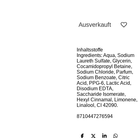
Ausverkauft
Inhaltsstoffe
Ingredients: Aqua, Sodium
Laureth Sulfate, Glycerin,
Cocamidopropyl Betaine,
Sodium Chloride, Parfum,
Sodium Benzoate, Citric
Acid, PPG-6, Lactic Acid,
Disodium EDTA,
Saccharide Isomerate,
Hexyl Cinnamal, Limonene,
Linalool, CI 42090.
8710447276594
T
T
T
T