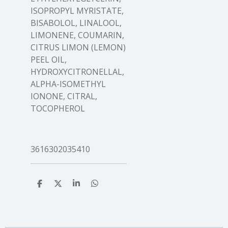
ISOPROPYL MYRISTATE,
BISABOLOL, LINALOOL,
LIMONENE, COUMARIN,
CITRUS LIMON (LEMON)
PEEL OIL,
HYDROXYCITRONELLAL,
ALPHA-ISOMETHYL
IONONE, CITRAL,
TOCOPHEROL
3616302035410
T
T
T
T
e
e
e
e
i
i
i
i
l
l
l
l
e
e
e
e
n
n
n
n