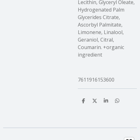
Lecithin, Glyceryl Oleate,
Hydrogenated Palm
Glycerides Citrate,
Ascorbyl Palmitate,
Limonene, Linalool,
Geraniol, Citral,
Coumarin. +organic
ingredient
7611916153600
T
T
T
T
e
e
e
e
i
i
i
i
l
l
l
l
e
e
e
e
n
n
n
n