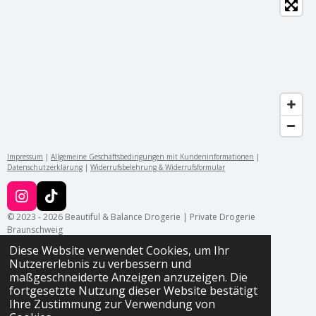
Impressum
|
Allgemeine Geschäftsbedingungen mit Kundeninformationen
|
Datenschutzerklärung
|
Widerrufsbelehrung & Widerrufsformular
I
T
n
i
© 2023 - 2026 Beautiful & Balance Drogerie | Private Drogerie
s
k
Braunschweig
t
T
Diese Website verwendet Cookies, um Ihr
a
o
Nutzererlebnis zu verbessern und
g
k
maßgeschneiderte Anzeigen anzuzeigen. Die
r
fortgesetzte Nutzung dieser Website bestätigt
a
Ihre Zustimmung zur Verwendung von
m