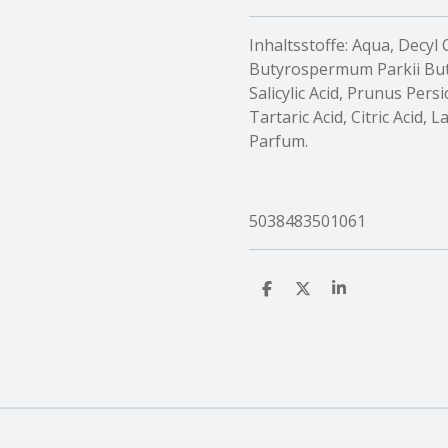
Inhaltsstoffe:
Aqua, Decyl O
Butyrospermum Parkii Butt
Salicylic Acid, Prunus Pers
Tartaric Acid, Citric Acid, 
Parfum.
5038483501061
T
T
T
e
e
e
i
i
i
l
l
l
e
e
e
n
n
n