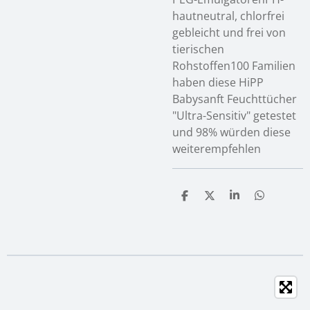
hautneutral, chlorfrei
gebleicht und frei von
tierischen
Rohstoffen100 Familien
haben diese HiPP
Babysanft Feuchttücher
"Ultra-Sensitiv" getestet
und 98% würden diese
weiterempfehlen
T
T
T
T
e
e
e
e
i
i
i
i
l
l
l
l
e
e
e
e
n
n
n
n