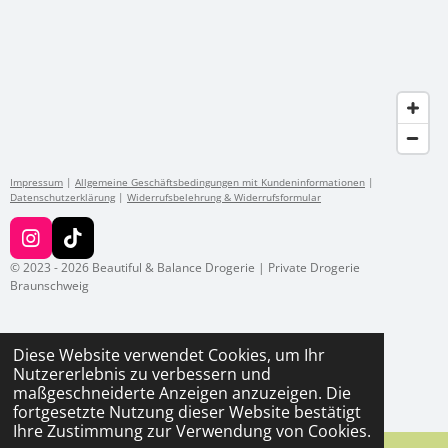
Impressum
|
Allgemeine Geschäftsbedingungen mit Kundeninformationen
|
Datenschutzerklärung
|
Widerrufsbelehrung & Widerrufsformular
I
T
n
i
© 2023 - 2026 Beautiful & Balance Drogerie | Private Drogerie
s
k
Braunschweig
t
T
a
o
g
k
Diese Website verwendet Cookies, um Ihr
r
Nutzererlebnis zu verbessern und
a
maßgeschneiderte Anzeigen anzuzeigen. Die
m
fortgesetzte Nutzung dieser Website bestätigt
Ihre Zustimmung zur Verwendung von Cookies.