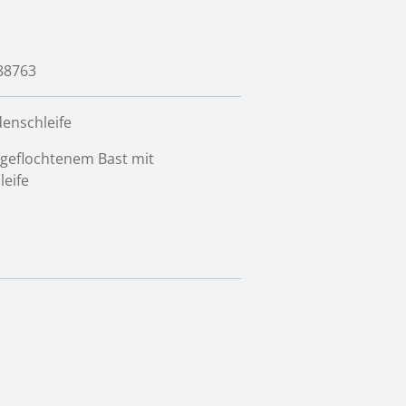
88763
denschleife
 geflochtenem Bast mit
leife