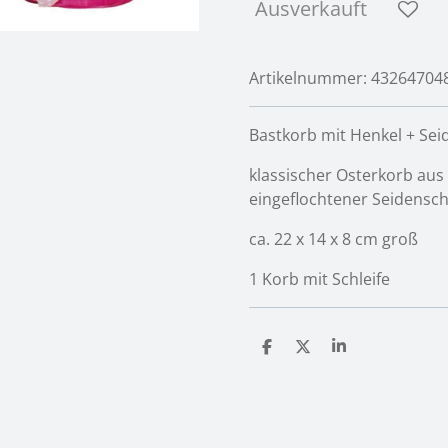
Ausverkauft
Artikelnummer:
43264704
Bastkorb mit Henkel + Sei
klassischer Osterkorb aus
eingeflochtener Seidensch
ca. 22 x 14 x 8 cm groß
1 Korb mit Schleife
T
T
T
e
e
e
i
i
i
l
l
l
e
e
e
n
n
n