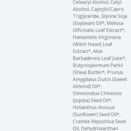
Cetearyl Alcohol, Cetyl
Alcohol, Caprylic/Capric
Triglyceride, Glycine Soja
(Soybean) Oil*, Melissa
Officinalis Leaf Extract*,
Hamamelis Virginiana
(Witch Hazel) Leaf
Extract*, Aloe
Barbadensis Leaf Juice*,
Butyrospermum Parkii
(Shea) Butter*, Prunus
Amygdalus Dulcis (Sweet
Almond) Oil*,
Simmondsia Chinensis
(Jojoba) Seed Oil*,
Helianthus Annuus
(Sunflower) Seed Oil*,
Crambe Abyssinica Seed
Oil, Dehydroxanthan