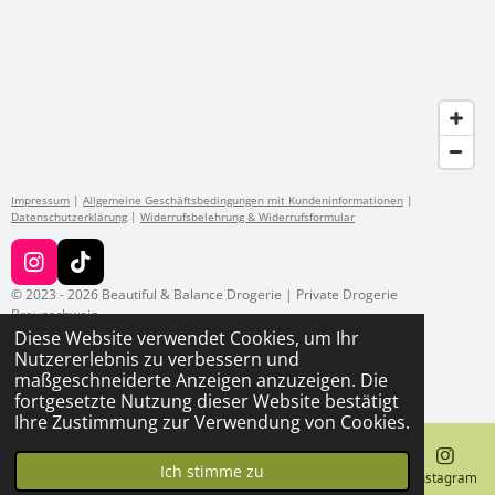
Impressum
|
Allgemeine Geschäftsbedingungen mit Kundeninformationen
|
Datenschutzerklärung
|
Widerrufsbelehrung & Widerrufsformular
I
T
n
i
© 2023 - 2026 Beautiful & Balance Drogerie | Private Drogerie
s
k
Braunschweig
t
T
Diese Website verwendet Cookies, um Ihr
a
o
Nutzererlebnis zu verbessern und
g
k
maßgeschneiderte Anzeigen anzuzeigen. Die
r
fortgesetzte Nutzung dieser Website bestätigt
a
Ihre Zustimmung zur Verwendung von Cookies.
m
Ich stimme zu
E-Mail
Telefon
Karte
Instagram