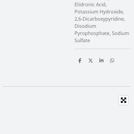
Etidronic Acid,
Potassium Hydroxide,
2,6-Dicarboxypyridine,
Disodium
Pyrophosphate, Sodium
Sulfate
T
T
T
T
e
e
e
e
i
i
i
i
l
l
l
l
e
e
e
e
n
n
n
n