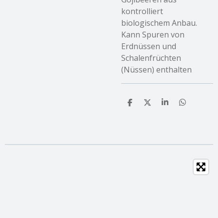
kontrolliert
biologischem Anbau.
Kann Spuren von
Erdnüssen und
Schalenfrüchten
(Nüssen) enthalten
T
T
T
T
e
e
e
e
i
i
i
i
l
l
l
l
e
e
e
e
n
n
n
n