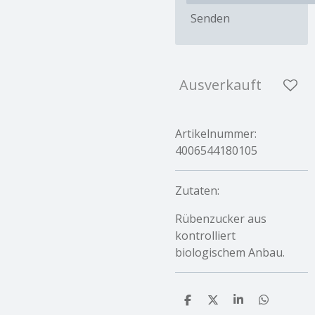
Senden
Ausverkauft
Artikelnummer:
4006544180105
Zutaten:
Rübenzucker aus
kontrolliert
biologischem Anbau.
T
T
T
T
e
e
e
e