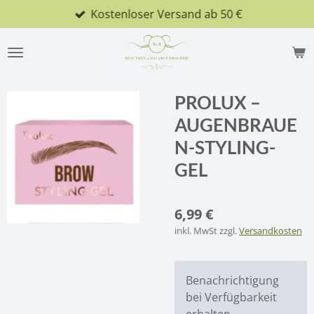
Kostenloser Versand ab 50 €
Zum
Hauptinhalt
springen
PROLUX –
AUGENBRAUE
N-STYLING-
GEL
6,99 €
inkl. MwSt zzgl.
Versandkosten
Benachrichtigung
bei Verfügbarkeit
erhalten.