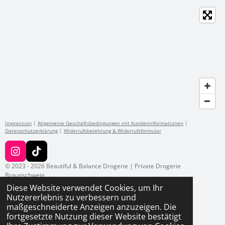
Impressum
|
Allgemeine Geschäftsbedingungen mit Kundeninformationen
|
Datenschutzerklärung
|
Widerrufsbelehrung & Widerrufsformular
I
T
n
i
© 2023 - 2026 Beautiful & Balance Drogerie | Private Drogerie
s
k
Braunschweig
t
T
Diese Website verwendet Cookies, um Ihr
a
o
Nutzererlebnis zu verbessern und
g
k
maßgeschneiderte Anzeigen anzuzeigen. Die
r
fortgesetzte Nutzung dieser Website bestätigt
a