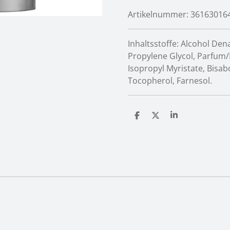
Artikelnummer:
36163016
Inhaltsstoffe:
Alcohol Dena
Propylene Glycol, Parfum/F
Isopropyl Myristate, Bisab
Tocopherol, Farnesol.
T
T
T
e
e
e
i
i
i
l
l
l
e
e
e
n
n
n