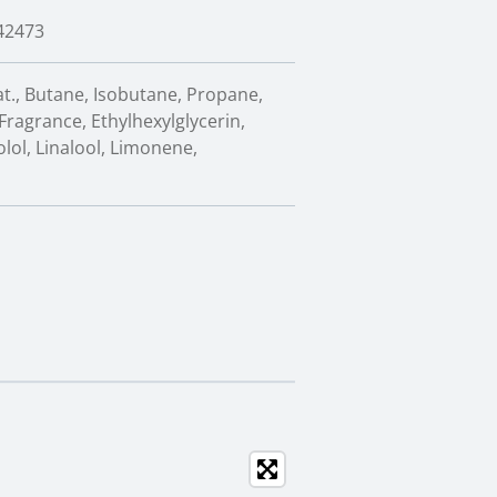
42473
t., Butane, Isobutane, Propane,
ragrance, Ethylhexylglycerin,
olol, Linalool, Limonene,