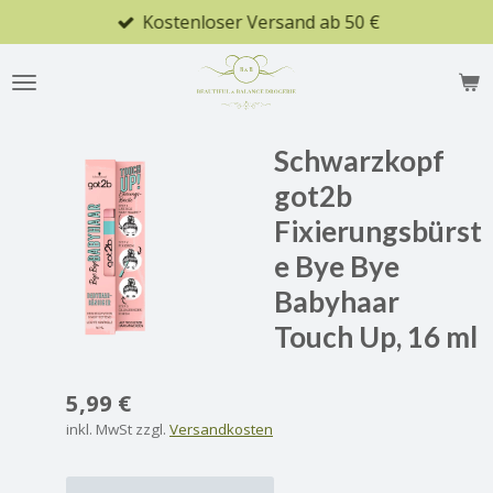
Kostenloser Versand ab 50 €
Zum
Hauptinhalt
springen
Schwarzkopf
got2b
Fixierungsbürst
e Bye Bye
Babyhaar
Touch Up, 16 ml
5,99 €
inkl. MwSt zzgl.
Versandkosten