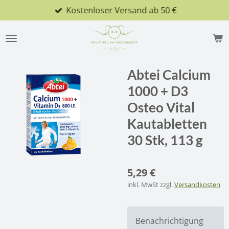
Kostenloser Versand ab 50 €
Zum
Hauptinhalt
springen
Abtei Calcium
1000 + D3
Osteo Vital
Kautabletten
30 Stk, 113 g
5,29 €
inkl. MwSt zzgl.
Versandkosten
Benachrichtigung