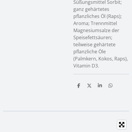
Süßungsmittel Sorbit;
ganz gehärtetes
pflanzliches Öl (Raps);
Aroma; Trennmittel
Magnesiumsalze der
Speisefettsäuren;
teilweise gehärtete
pflanzliche Öle
(Palmkern, Kokos, Raps),
Vitamin D3.
T
T
T
T
e
e
e
e
i
i
i
i
l
l
l
l
e
e
e
e
n
n
n
n