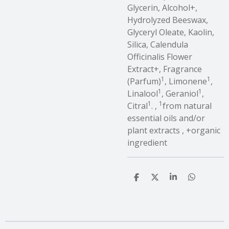
Glycerin, Alcohol+,
Hydrolyzed Beeswax,
Glyceryl Oleate, Kaolin,
Silica, Calendula
Officinalis Flower
Extract+, Fragrance
1
1
(Parfum)
, Limonene
,
1
1
Linalool
, Geraniol
,
1
1
Citral
. ,
from natural
essential oils and/or
plant extracts , +organic
ingredient
T
T
T
T
e
e
e
e
i
i
i
i
l
l
l
l
e
e
e
e
n
n
n
n