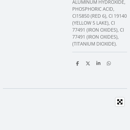
ALUMINUM HYDROXIDE,
PHOSPHORIC ACID,
CI15850 (RED 6), CI 19140
(YELLOW 5 LAKE), CI
77491 (IRON OXIDES), CI
77491 (IRON OXIDES),
(TITANIUM DIOXIDE).
T
T
T
T
e
e
e
e
i
i
i
i
l
l
l
l
e
e
e
e
n
n
n
n