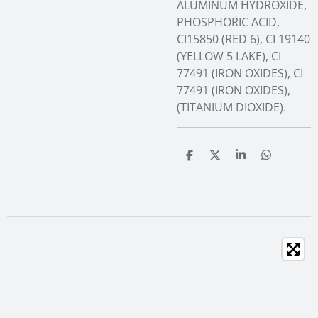
ALUMINUM HYDROXIDE,
PHOSPHORIC ACID,
CI15850 (RED 6), CI 19140
(YELLOW 5 LAKE), CI
77491 (IRON OXIDES), CI
77491 (IRON OXIDES),
(TITANIUM DIOXIDE).
T
T
T
T
e
e
e
e
i
i
i
i
l
l
l
l
e
e
e
e
n
n
n
n