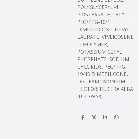
POLYGLYCERYL-4
ISOSTEARATE, CETYL
PEG/PPG-10/1
DIMETHICONE, HEXYL
LAURATE, VP/EICOSENE
COPOLYMER,
POTASSIUM CETYL
PHOSPHATE, SODIUM
CHLORIDE, PEG/PPG-
19/19 DIMETHICONE,
DISTEARDIMONIUM
HECTORITE, CERA ALBA
(BEESWAX)
T
T
T
T
e
e
e
e
i
i
i
i
l
l
l
l
e
e
e
e