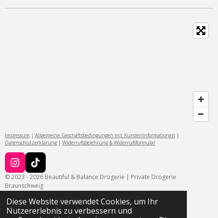
n
n
n
n
Impressum
|
Allgemeine Geschäftsbedingungen mit Kundeninformationen
|
Datenschutzerklärung
|
Widerrufsbelehrung & Widerrufsformular
I
T
n
i
© 2023 - 2026 Beautiful & Balance Drogerie | Private Drogerie
s
k
Braunschweig
t
T
Diese Website verwendet Cookies, um Ihr
a
o
Nutzererlebnis zu verbessern und
g
k