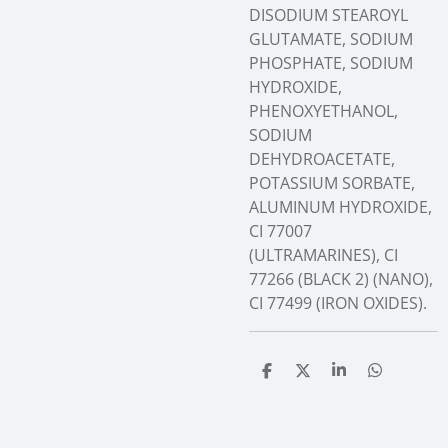
DISODIUM STEAROYL
GLUTAMATE, SODIUM
PHOSPHATE, SODIUM
HYDROXIDE,
PHENOXYETHANOL,
SODIUM
DEHYDROACETATE,
POTASSIUM SORBATE,
ALUMINUM HYDROXIDE,
CI 77007
(ULTRAMARINES), CI
77266 (BLACK 2) (NANO),
CI 77499 (IRON OXIDES).
T
T
T
T
e
e
e
e
i
i
i
i
l
l
l
l
e
e
e
e