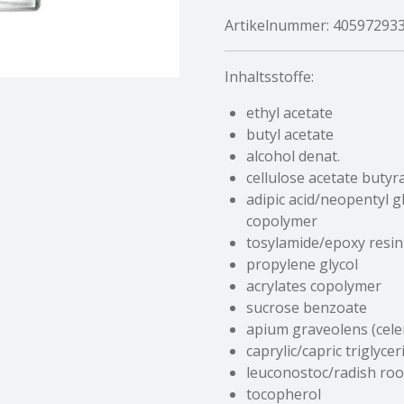
Artikelnummer:
40597293
Inhaltsstoffe:
ethyl acetate
butyl acetate
alcohol denat.
cellulose acetate butyr
adipic acid/neopentyl gl
copolymer
tosylamide/epoxy resin
propylene glycol
acrylates copolymer
sucrose benzoate
apium graveolens (celer
caprylic/capric triglycer
leuconostoc/radish root
tocopherol