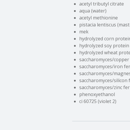
acetyl tributyl citrate
aqua (water)
acetyl methionine
pistacia lentiscus (mas
mek
hydrolyzed corn protei
hydrolyzed soy protein
hydrolyzed wheat prot
saccharomyces/copper
saccharomyces/iron fe
saccharomyces/magne
saccharomyces/silicon
saccharomyces/zinc fe
phenoxyethanol
ci 60725 (violet 2)