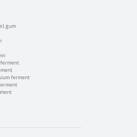
tic) gum
n
ein
 ferment
rment
sium ferment
 ferment
rment