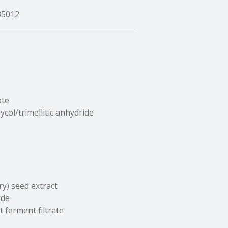
35012
ate
ycol/trimellitic anhydride
y) seed extract
ide
 ferment filtrate