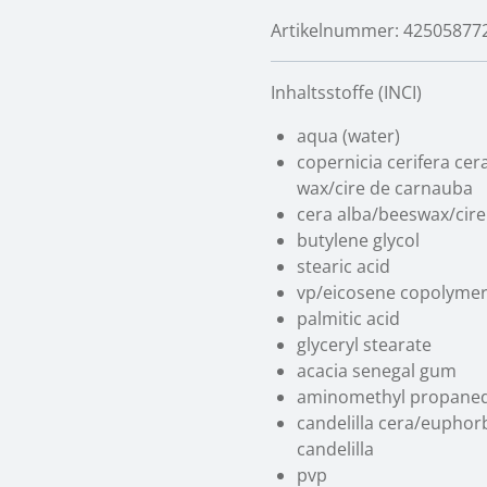
Artikelnummer:
42505877
Inhaltsstoffe (INCI)
aqua (water)
copernicia cerifera cer
wax/cire de carnauba
cera alba/beeswax/cire 
butylene glycol
stearic acid
vp/eicosene copolyme
palmitic acid
glyceryl stearate
acacia senegal gum
aminomethyl propaned
candelilla cera/euphorbi
candelilla
pvp