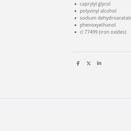
caprylyl glycol
polyvinyl alcohol
sodium dehydroacetat
phenoxyethanol
ci 77499 (iron oxides)
T
T
T
e
e
e
i
i
i
l
l
l
e
e
e
n
n
n