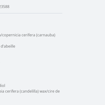
23588
a/copernicia cerifera (carnauba)
d’abeille
r
iol
a cerifera (candelilla) wax/cire de