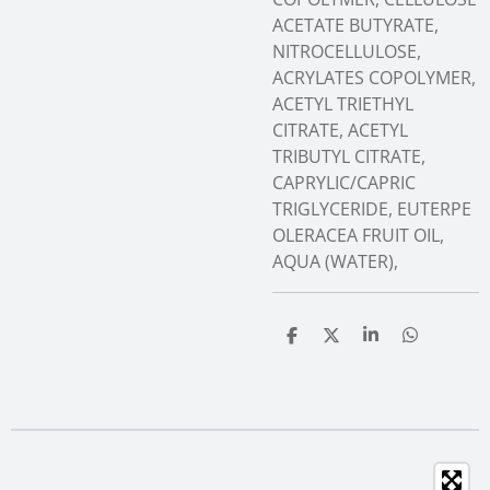
ACETATE BUTYRATE,
NITROCELLULOSE,
ACRYLATES COPOLYMER,
ACETYL TRIETHYL
CITRATE, ACETYL
TRIBUTYL CITRATE,
CAPRYLIC/CAPRIC
TRIGLYCERIDE, EUTERPE
OLERACEA FRUIT OIL,
AQUA (WATER),
T
T
T
T
e
e
e
e
i
i
i
i
l
l
l
l
e
e
e
e
n
n
n
n