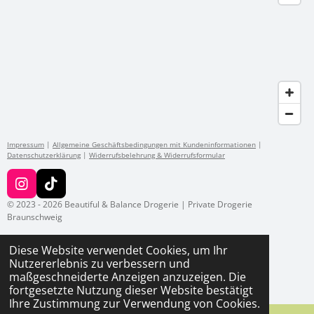
Impressum
|
Allgemeine Geschäftsbedingungen mit Kundeninformationen
|
Datenschutzerklärung
|
Widerrufsbelehrung & Widerrufsformular
I
T
n
i
© 2023 - 2026 Beautiful & Balance Drogerie | Private Drogerie
s
k
Braunschweig
t
T
a
o
Diese Website verwendet Cookies, um Ihr
g
k
Nutzererlebnis zu verbessern und
r
maßgeschneiderte Anzeigen anzuzeigen. Die
a
fortgesetzte Nutzung dieser Website bestätigt
m
Ihre Zustimmung zur Verwendung von Cookies.