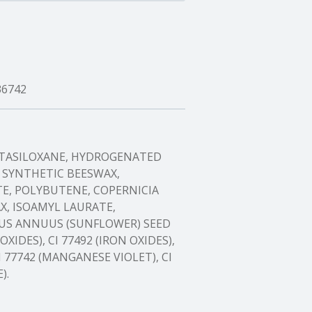
36742
NTASILOXANE, HYDROGENATED
 SYNTHETIC BEESWAX,
TE, POLYBUTENE, COPERNICIA
X, ISOAMYL LAURATE,
US ANNUUS (SUNFLOWER) SEED
 OXIDES), CI 77492 (IRON OXIDES),
CI 77742 (MANGANESE VIOLET), CI
).