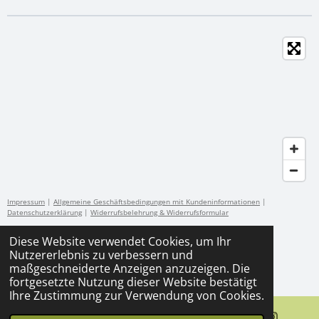
e
e
e
e
n
n
n
n
Impressum
|
Allgemeine Geschäftsbedingungen mit Kundeninformationen
|
Datenschutzerklärung
|
Widerrufsbelehrung & Widerrufsformular
Diese Website verwendet Cookies, um Ihr
I
T
Nutzererlebnis zu verbessern und
n
i
© 2023 - 2026 Beautiful & Balance Drogerie | Private Drogerie
maßgeschneiderte Anzeigen anzuzeigen. Die
s
k
Braunschweig
fortgesetzte Nutzung dieser Website bestätigt
t
T
Ihre Zustimmung zur Verwendung von Cookies.
a
o
g
k