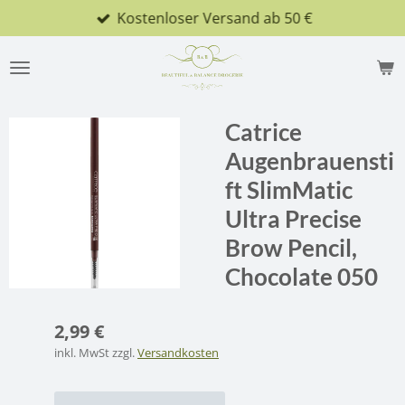
Kostenloser Versand ab 50 €
Zum
Hauptinhalt
springen
Catrice
Augenbrauensti
ft SlimMatic
Ultra Precise
Brow Pencil,
Chocolate 050
2,99 €
inkl. MwSt zzgl.
Versandkosten