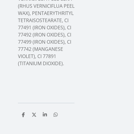
(RHUS VERNICIFLUA PEEL
WAX), PENTAERYTHRITYL
TETRAISOSTEARATE, CI
77491 (IRON OXIDES), CI
77492 (IRON OXIDES), CI
77499 (IRON OXIDES), CI
77742 (MANGANESE
VIOLET), CI 77891
(TITANIUM DIOXIDE).
T
T
T
T
e
e
e
e
i
i
i
i
l
l
l
l