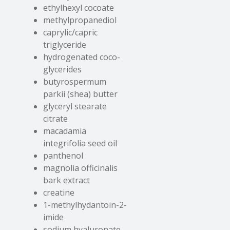
ethylhexyl cocoate
methylpropanediol
caprylic/capric
triglyceride
hydrogenated coco-
glycerides
butyrospermum
parkii (shea) butter
glyceryl stearate
citrate
macadamia
integrifolia seed oil
panthenol
magnolia officinalis
bark extract
creatine
1-methylhydantoin-2-
imide
sodium hyaluronate