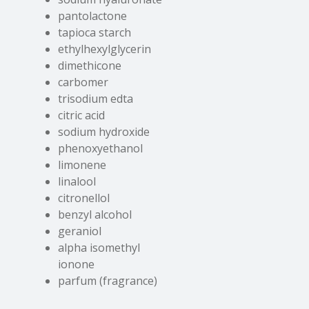
pantolactone
tapioca starch
ethylhexylglycerin
dimethicone
carbomer
trisodium edta
citric acid
sodium hydroxide
phenoxyethanol
limonene
linalool
citronellol
benzyl alcohol
geraniol
alpha isomethyl
ionone
parfum (fragrance)