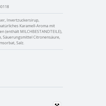
30118
ser, Invertzuckersirup,
natürliches Karamell-Aroma mit
men (enthält MILCHBESTANDTEILE),
, Säuerungsmittel Citronensäure,
msorbat, Salz.