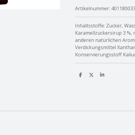
Artikelnummer:
40118003
Inhaltsstoffe: Zucker, Was
Karamellzuckersirup 3 %, 
anderen natürlichen Aro
Verdickungsmittel Xanthan
Konservierungsstoff Kaliu
T
T
T
e
e
e
i
i
i
l
l
l
e
e
e
n
n
n