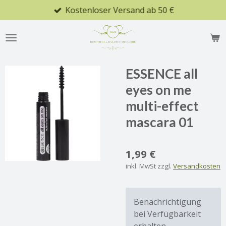
Kostenloser Versand ab 50 €
Zum
Hauptinhalt
springen
ESSENCE all
eyes on me
multi-effect
mascara 01
1,99 €
inkl. MwSt zzgl.
Versandkosten
Benachrichtigung
bei Verfügbarkeit
erhalten.