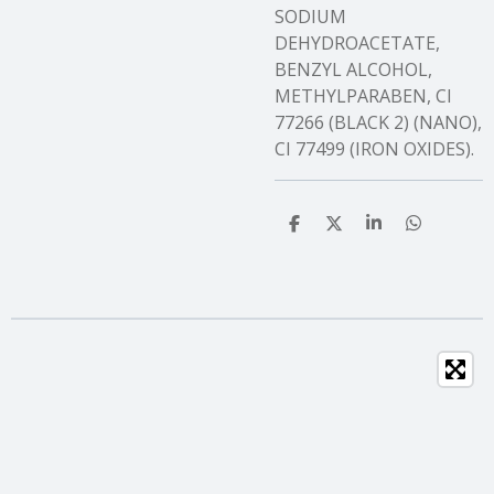
SODIUM
DEHYDROACETATE,
BENZYL ALCOHOL,
METHYLPARABEN, CI
77266 (BLACK 2) (NANO),
CI 77499 (IRON OXIDES).
T
T
T
T
e
e
e
e
i
i
i
i
l
l
l
l
e
e
e
e
n
n
n
n