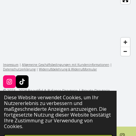
Impressum
|
Allgemeine Geschäftsbedingungen mit Kundeninformationen
|
Datenschutzerklärung
|
Widerrufsbelehrung & Widerrufsformular
I
T
n
i
© 2023 - 2026 Beautiful & Balance Drogerie | Private Drogerie
s
k
Braunschweig
Diese Website verwendet Cookies, um Ihr
t
T
Nutzererlebnis zu verbessern und
a
o
maßgeschneiderte Anzeigen anzuzeigen. Die
g
k
fortgesetzte Nutzung dieser Website bestätigt
r
Ihre Zustimmung zur Verwendung von
a
Cookies.
m