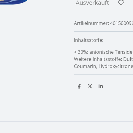
Ausverkauft
Artikelnummer:
40150009
Inhaltsstoffe:
> 30%: anionische Tenside,
Weitere Inhaltsstoffe: Dufts
Coumarin, Hydroxycitronel
T
T
T
e
e
e
i
i
i
l
l
l
e
e
e
n
n
n