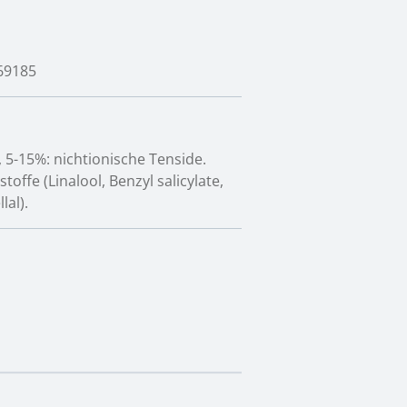
69185
 5-15%: nichtionische Tenside.
toffe (Linalool, Benzyl salicylate,
lal).