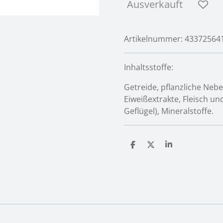
Ausverkauft
Artikelnummer:
43372564
Inhaltsstoffe:
Getreide, pflanzliche Nebe
Eiweißextrakte, Fleisch u
Geflügel), Mineralstoffe.
T
T
T
e
e
e
i
i
i
l
l
l
e
e
e
n
n
n