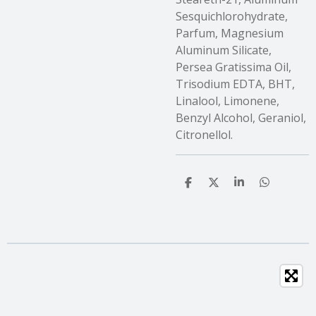
Sesquichlorohydrate,
Parfum, Magnesium
Aluminum Silicate,
Persea Gratissima Oil,
Trisodium EDTA, BHT,
Linalool, Limonene,
Benzyl Alcohol, Geraniol,
Citronellol.
T
T
T
T
e
e
e
e
i
i
i
i
l
l
l
l
e
e
e
e
n
n
n
n