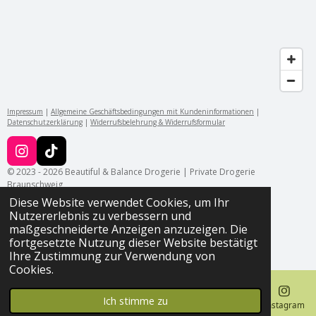
Impressum
|
Allgemeine Geschäftsbedingungen mit Kundeninformationen
|
Datenschutzerklärung
|
Widerrufsbelehrung & Widerrufsformular
I
T
n
i
© 2023 - 2026 Beautiful & Balance Drogerie | Private Drogerie
s
k
Braunschweig
t
T
Diese Website verwendet Cookies, um Ihr
a
o
Nutzererlebnis zu verbessern und
g
k
maßgeschneiderte Anzeigen anzuzeigen. Die
r
fortgesetzte Nutzung dieser Website bestätigt
a
Ihre Zustimmung zur Verwendung von
m
Cookies.
Ich stimme zu
E-Mail
Telefon
Karte
Instagram