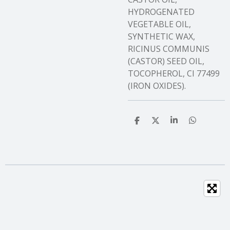
HYDROGENATED
VEGETABLE OIL,
SYNTHETIC WAX,
RICINUS COMMUNIS
(CASTOR) SEED OIL,
TOCOPHEROL, CI 77499
(IRON OXIDES).
T
T
T
T
e
e
e
e
i
i
i
i
l
l
l
l
e
e
e
e
n
n
n
n