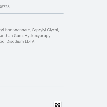
36728
yl Isononanoate, Caprylyl Glycol,
, Xanthan Gum, Hydroxypropyl
cid, Disodium EDTA.