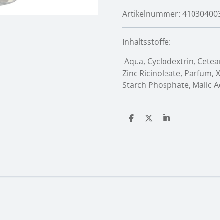
Artikelnummer:
41030400
Inhaltsstoffe:
Aqua, Cyclodextrin, Cetear
Zinc Ricinoleate, Parfum
Starch Phosphate, Malic A
T
T
T
e
e
e
i
i
i
l
l
l
e
e
e
n
n
n