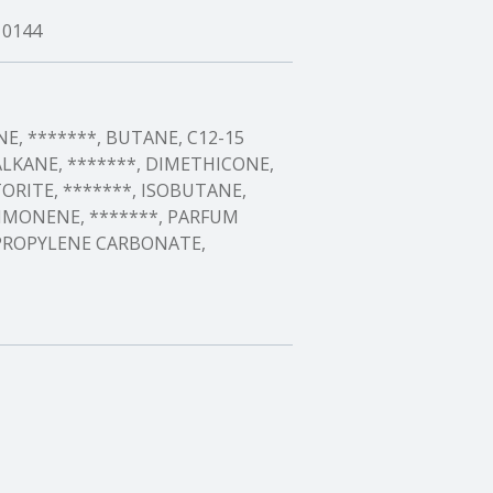
10144
, *******, BUTANE, C12-15
ALKANE, *******, DIMETHICONE,
RITE, *******, ISOBUTANE,
IMONENE, *******, PARFUM
 PROPYLENE CARBONATE,