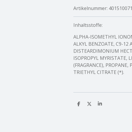
Artikelnummer:
40151007
Inhaltsstoffe:
ALPHA-ISOMETHYL IONONE
ALKYL BENZOATE, C9-12 
DISTEARDIMONIUM HECTO
ISOPROPYL MYRISTATE, L
(FRAGRANCE), PROPANE,
TRIETHYL CITRATE (*).
T
T
T
e
e
e
i
i
i
l
l
l
e
e
e
n
n
n