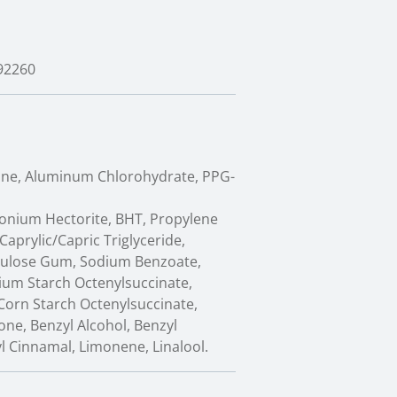
92260
ane, Aluminum Chlorohydrate, PPG-
onium Hectorite, BHT, Propylene
aprylic/Capric Triglyceride,
llulose Gum, Sodium Benzoate,
dium Starch Octenylsuccinate,
Corn Starch Octenylsuccinate,
none, Benzyl Alcohol, Benzyl
xyl Cinnamal, Limonene, Linalool.