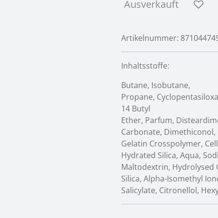
Ausverkauft
Artikelnummer:
87104474
Inhaltsstoffe:
Butane, Isobutane,
Propane, Cyclopentasilox
14 Butyl
Ether, Parfum, Disteardim
Carbonate, Dimethiconol, C
Gelatin Crosspolymer, Ce
Hydrated Silica, Aqua, So
Maltodextrin, Hydrolysed 
Silica, Alpha-Isomethyl Io
Salicylate, Citronellol, He