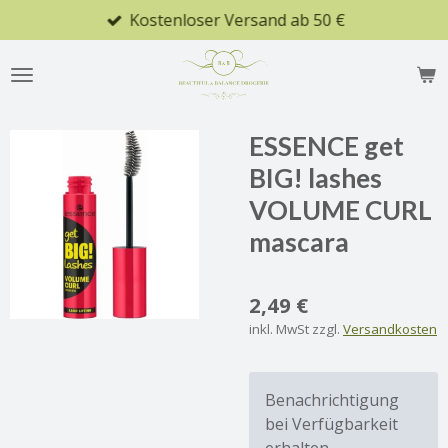
Kostenloser Versand ab 50 €
Zum
Hauptinhalt
springen
ESSENCE get
BIG! lashes
VOLUME CURL
mascara
2,49 €
inkl. MwSt zzgl.
Versandkosten
Benachrichtigung
bei Verfügbarkeit
erhalten.