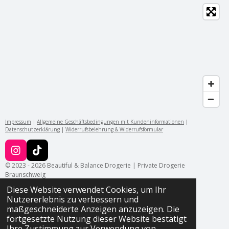
Impressum
|
Allgemeine Geschäftsbedingungen mit Kundeninformationen
|
Datenschutzerklärung
|
Widerrufsbelehrung & Widerrufsformular
I
T
n
i
© 2023 - 2026 Beautiful & Balance Drogerie | Private Drogerie
s
k
Braunschweig
t
T
Diese Website verwendet Cookies, um Ihr
a
o
Nutzererlebnis zu verbessern und
g
k
maßgeschneiderte Anzeigen anzuzeigen. Die
r
fortgesetzte Nutzung dieser Website bestätigt
a
Ihre Zustimmung zur Verwendung von