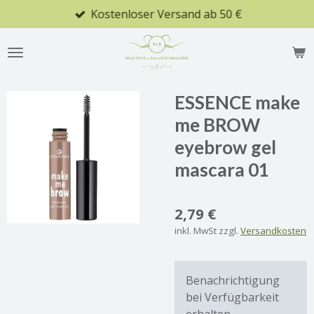
Kostenloser Versand ab 50 €
Zum
Hauptinhalt
springen
ESSENCE make
me BROW
eyebrow gel
mascara 01
2,79 €
inkl. MwSt zzgl.
Versandkosten
Benachrichtigung
bei Verfügbarkeit
erhalten.