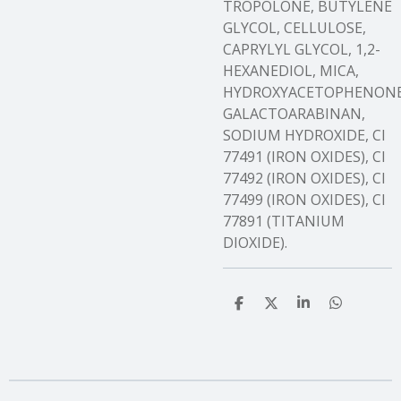
TROPOLONE, BUTYLENE
GLYCOL, CELLULOSE,
CAPRYLYL GLYCOL, 1,2-
HEXANEDIOL, MICA,
HYDROXYACETOPHENONE
GALACTOARABINAN,
SODIUM HYDROXIDE, CI
77491 (IRON OXIDES), CI
77492 (IRON OXIDES), CI
77499 (IRON OXIDES), CI
77891 (TITANIUM
DIOXIDE).
T
T
T
T
e
e
e
e
i
i
i
i
l
l
l
l
e
e
e
e
n
n
n
n